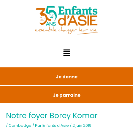
Je donne
Je parraine
Notre foyer Borey Komar
/
Cambodge
/ Par
Enfants d'Asie
/
2 juin 2019