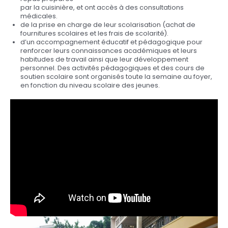
par la cuisinière, et ont accès à des consultations
médicales.
de la prise en charge de leur scolarisation (achat de
fournitures scolaires et les frais de scolarité).
d’un accompagnement éducatif et pédagogique pour
renforcer leurs connaissances académiques et leurs
habitudes de travail ainsi que leur développement
personnel. Des activités pédagogiques et des cours de
soutien scolaire sont organisés toute la semaine au foyer,
en fonction du niveau scolaire des jeunes.