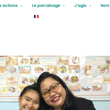
s actions
Le parrainage
J’agis
Notr