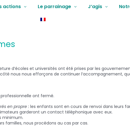
s actions
Le parrainage
J’agis
Notr
mmes
ure d’écoles et universités ont été prises par les gouvernement
re côté nous nous efforçons de continuer l’accompagnement, quand
n professionnelle ont fermé.
rés en propre :
les enfants sont en cours de renvoi dans leurs fa
s animateurs garderont un contact téléphonique avec eux.
ois minimum.
rs familles, nous procédons au cas par cas.