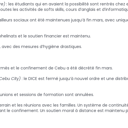
e) :
les étudiants qui en avaient la possibilité sont rentrés chez
 toutes les activités de softs skills, cours d’anglais et d’informat
ailleurs sociaux ont été maintenues jusqu’à fin mars, avec unique
phelinats et le soutien financier est maintenu.
t, avec des mesures d’hygiène drastiques.
fermés et le confinement de Cebu a été décrété fin mars.
 Cebu City)
: le DICE est fermé jusqu’à nouvel ordre et une distri
réunions et sessions de formation sont annulées.
errain et les réunions avec les familles. Un système de continuit
vant le confinement. Un soutien moral à distance est maintenu par