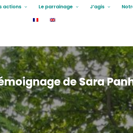
s actions
Le parrainage
J’agis
Notr
émoignage
de Sara Pan