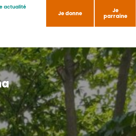
e actualité
Je
Je donne
parraine
ha