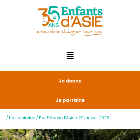
Je donne
Je parraine
/
L'association
/ Par
Enfants d'Asie
/
22 janvier 2025