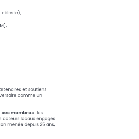
 céleste),
FM),
artenaires et soutiens
nniversaire comme un
de ses membres
: les
les acteurs locaux engagés
ction menée depuis 35 ans,